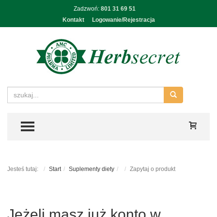
Zadzwoń:
801 31 69 51
Kontakt
Logowanie/Rejestracja
TOGGLE MENU
Jesteś tutaj:
Start
Suplementy diety
Zapytaj o produkt
Jeżeli masz już konto w