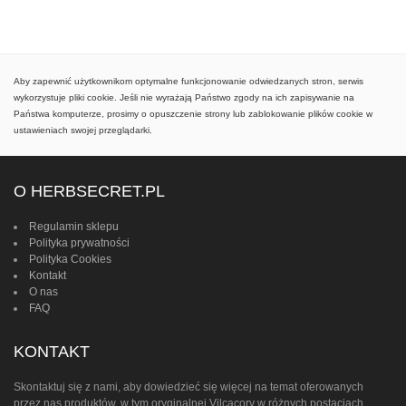
Aby zapewnić użytkownikom optymalne funkcjonowanie odwiedzanych stron, serwis
wykorzystuje pliki cookie. Jeśli nie wyrażają Państwo zgody na ich zapisywanie na
Państwa komputerze, prosimy o opuszczenie strony lub zablokowanie plików cookie w
ustawieniach swojej przeglądarki.
O HERBSECRET.PL
Regulamin sklepu
Polityka prywatności
Polityka Cookies
Kontakt
O nas
FAQ
KONTAKT
Skontaktuj się z nami, aby dowiedzieć się więcej na temat oferowanych
przez nas produktów, w tym oryginalnej Vilcacory w różnych postaciach.