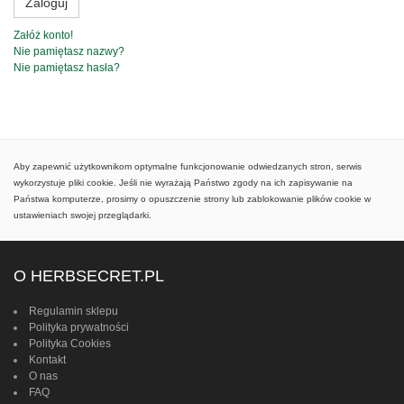
Zaloguj
Załóż konto!
Nie pamiętasz nazwy?
Nie pamiętasz hasła?
Aby zapewnić użytkownikom optymalne funkcjonowanie odwiedzanych stron, serwis
wykorzystuje pliki cookie. Jeśli nie wyrażają Państwo zgody na ich zapisywanie na
Państwa komputerze, prosimy o opuszczenie strony lub zablokowanie plików cookie w
ustawieniach swojej przeglądarki.
O HERBSECRET.PL
Regulamin sklepu
Polityka prywatności
Polityka Cookies
Kontakt
O nas
FAQ