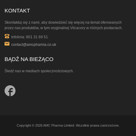
KONTAKT
Skontaktuj się z nami, aby dowiedzieć się więcej na temat oferowanych
przez nas produktów, w tym oryginalnej Vilcacory w różnych postaciach.
Infolinia: 801 31 69 51
contact@amcpharma.co.uk
BĄDŹ NA BIEŻĄCO
Śledź nas w mediach społecznościowych.
Follow
us
on
Facebook
Copyright © 2026 AMC Pharma Limited. Wszelkie prawa zastrzeżone.