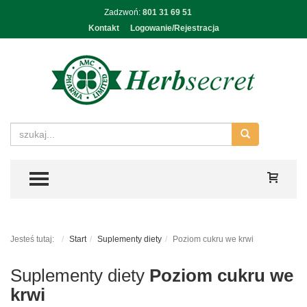
Zadzwoń:
801 31 69 51
Kontakt
Logowanie/Rejestracja
TOGGLE MENU
Jesteś tutaj:
Start
Suplementy diety
Poziom cukru we krwi
Suplementy diety
Poziom cukru we
krwi