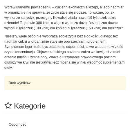
Wbrew utartemu powiedzeniu – cukier niekoniecznie krzepi, a jego nadmiar
w organizmie nie sprawia, że życie staje się słodsze. To ważne, bo jak
wynika ze statystyk, przeciętny Kowalski zjada nawet 19 łyżeczek cukru
dziennie! To prawie 300 kcal, a więc o wiele za dużo. Bezpieczna dawka
wynosi 6 łyżeczek (100 kcal) dla kobiet i 9 łyżeczek (150 kcal) dla mężczyzn.
Niestety, wiele osób nie wyobraża sobie życia bez słodkości, dlatego też
nadmiar cukru w organizmie staje się powszechnym problemem.
Symptomem tego może być osłabienie odporności, łatwe wpadanie w złość
czy dekoncentracja. Objawem niskiego poziomu cukru we krwi jest z kolei
drżenie mięśni i zimne poty. Walka o utrzymanie prawidłowego poziomu
glukozy we krwi nie jest łatwa, lecz można się w niej wspomóc suplementami
diety.
Brak wyników
Kategorie
Odporność