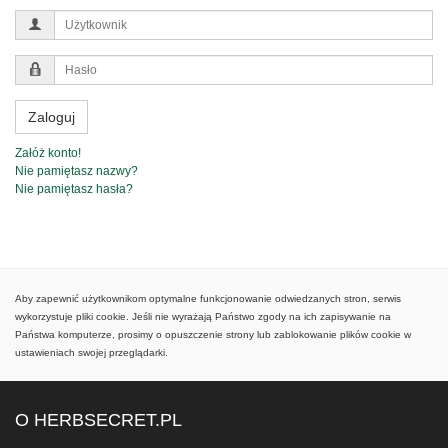
Użytkownik
Hasło
Zaloguj
Załóż konto!
Nie pamiętasz nazwy?
Nie pamiętasz hasła?
Aby zapewnić użytkownikom optymalne funkcjonowanie odwiedzanych stron, serwis
wykorzystuje pliki cookie. Jeśli nie wyrażają Państwo zgody na ich zapisywanie na
Państwa komputerze, prosimy o opuszczenie strony lub zablokowanie plików cookie w
ustawieniach swojej przeglądarki.
O HERBSECRET.PL