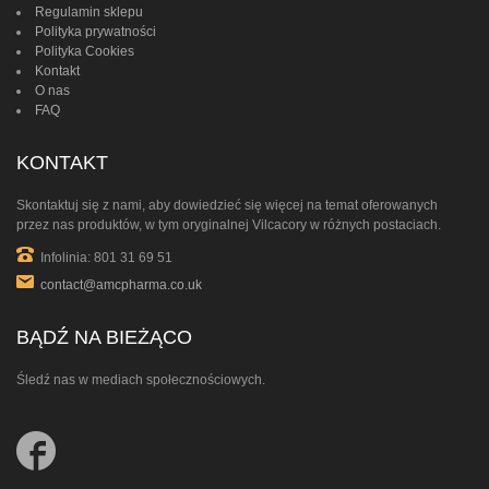
Regulamin sklepu
Polityka prywatności
Polityka Cookies
Kontakt
O nas
FAQ
KONTAKT
Skontaktuj się z nami, aby dowiedzieć się więcej na temat oferowanych
przez nas produktów, w tym oryginalnej Vilcacory w różnych postaciach.
Infolinia: 801 31 69 51
contact@amcpharma.co.uk
BĄDŹ NA BIEŻĄCO
Śledź nas w mediach społecznościowych.
Follow
us
on