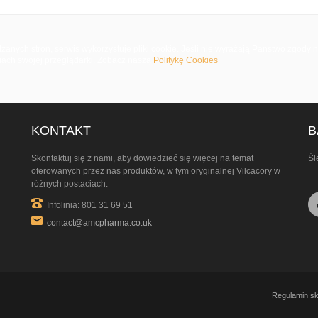
ych stron, serwis wykorzystuje pliki cookie. Jeśli nie wyrażają Państwo zgody 
iach swojej przeglądarki. Zobacz naszą
Politykę Cookies
KONTAKT
B
Skontaktuj się z nami, aby dowiedzieć się więcej na temat
Śl
oferowanych przez nas produktów, w tym oryginalnej Vilcacory w
różnych postaciach.
Infolinia: 801 31 69 51
contact@amcpharma.co.uk
Regulamin sk