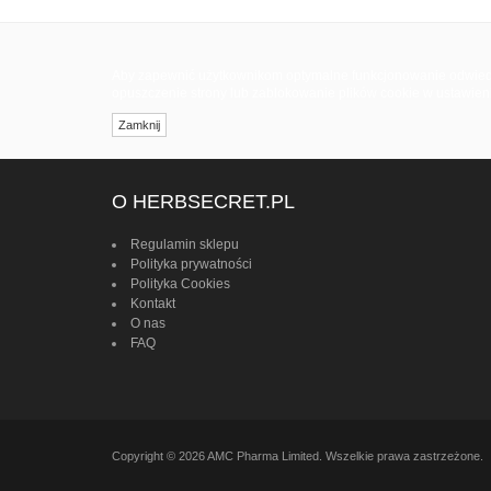
Aby zapewnić użytkownikom optymalne funkcjonowanie odwiedzan
opuszczenie strony lub zablokowanie plików cookie w ustawien
Zamknij
O HERBSECRET.PL
Regulamin sklepu
Polityka prywatności
Polityka Cookies
Kontakt
O nas
FAQ
Copyright © 2026 AMC Pharma Limited. Wszelkie prawa zastrzeżone.