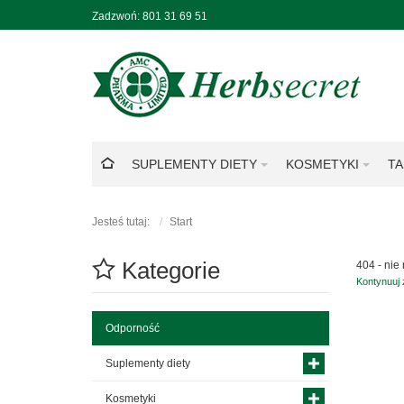
Zadzwoń:
801 31 69 51
SUPLEMENTY DIETY
KOSMETYKI
TA
Jesteś tutaj:
Start
Kategorie
404 - nie
Kontynuuj
Odporność
Suplementy diety
Kosmetyki