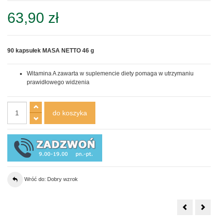
63,90 zł
90 kapsułek MASA NETTO 46 g
Witamina A zawarta w suplemencie diety pomaga w utrzymaniu
prawidłowego widzenia
Wróć do: Dobry wzrok
A-
Mac
Z
50