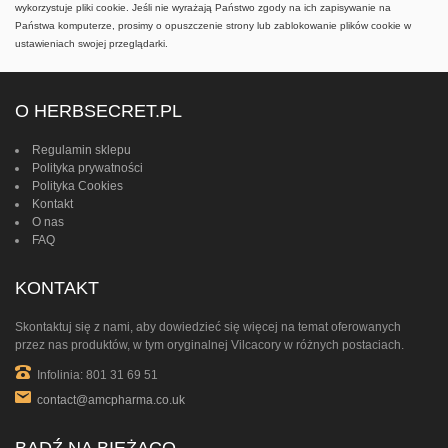
wykorzystuje pliki cookie. Jeśli nie wyrażają Państwo zgody na ich zapisywanie na
Państwa komputerze, prosimy o opuszczenie strony lub zablokowanie plików cookie w
ustawieniach swojej przeglądarki.
O HERBSECRET.PL
Regulamin sklepu
Polityka prywatności
Polityka Cookies
Kontakt
O nas
FAQ
KONTAKT
Skontaktuj się z nami, aby dowiedzieć się więcej na temat oferowanych
przez nas produktów, w tym oryginalnej Vilcacory w różnych postaciach.
Infolinia: 801 31 69 51
contact@amcpharma.co.uk