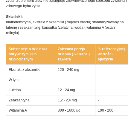
życia. Suplement diety nie zastępuje zrównoważonego sposobu żywienia i
zdrowego trybu życia.
Składniki:
maltodekstryna, ekstrakt z aksamitki (
Tagetes erecta
) standaryzowany na
luteinę i zeaksantynę, kapsułka (żelatyna, woda), witamina A (octan
retinylu).
Substancje o działaniu
Zalecana porcja
% referencyjnej
odżywczym i/lub
dzienna (1-2 kaps.)
wartości
fizjologicznym
zawiera
spożycia
Ekstrakt z aksamitki
120 - 240 mg
-
W tym:
Luteina
12 - 24 mg
-
Zeaksantyna
1,2 - 2,4 mg
-
Witamina A
800 - 1600 µg
100 - 200