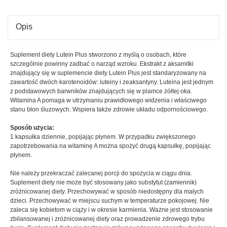
Vision
lat
-
Plus
suplement
-
diety
supl
diety
Opis
Suplement diety Lutein Plus stworzono z myślą o osobach, które
szczególnie powinny zadbać o narząd wzroku. Ekstrakt z aksamitki
znajdujący się w suplemencie diety Lutein Plus jest standaryzowany na
zawartość dwóch karotenoidów: luteiny i zeaksantyny. Luteina jest jednym
z podstawowych barwników znajdujących się w plamce żółtej oka.
Witamina A pomaga w utrzymaniu prawidłowego widzenia i właściwego
stanu błon śluzowych. Wspiera także zdrowie układu odpornościowego.
Sposób użycia:
1 kapsułka dziennie, popijając płynem. W przypadku zwiększonego
zapotrzebowania na witaminę A można spożyć drugą kapsułkę, popijając
płynem.
Nie należy przekraczać zalecanej porcji do spożycia w ciągu dnia.
Suplement diety nie może być stosowany jako substytut (zamiennik)
zróżnicowanej diety. Przechowywać w sposób niedostępny dla małych
dzieci. Przechowywać w miejscu suchym w temperaturze pokojowej. Nie
zaleca się kobietom w ciąży i w okresie karmienia. Ważne jest stosowanie
zbilansowanej i zróżnicowanej diety oraz prowadzenie zdrowego trybu