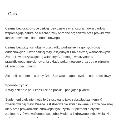
-
-
suplement
supl
diety
diety
Opis
Czarny bez oraz owoce dzikiej róży dzięki zawartości antyoksydantów
wspomagają naturalne mechanizmy obronne organizmu oraz prawidłowe
funkcjonowanie układu oddechowego.
Czarny bez przynosi ulgę w przypadku podrażnienia górnych dróg
oddechowych. Owoc dzikiej róży jest jednym z najbardziej wartościowych
źródeł łatwo przyswajalnej witaminy C. Pomaga w utrzymaniu
prawidłowego funkcjonowania układu pokarmowego oraz dba o zdrowie
układu oddechowego.
Składniki suplementu diety GripoSan wspomagają system odpornościowy.
Sposób użycia:
3 razy dziennie po 1 kapsułce po posiłku, popijając płynem.
Suplement diety nie może być stosowany jako substytut (zamiennik)
zróżnicowanej diety. Ważne jest stosowanie zbilansowanej i zróżnicowanej
diety oraz prowadzenie zdrowego trybu życia. Suplement diety nie
zastępuje zrównoważonego sposobu żywienia i zdrowego trybu życia. Nie