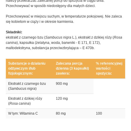
należy przekraczać zalecanej porcji do spożycia w ciągu dnia.
Przechowywać w sposób niedostępny dla małych dzieci.
Przechowywać w miejscu suchym, w temperaturze pokojowej. Nie zaleca
się kobietom w ciąży i w okresie karmienia.
Składniki:
ekstrakt z czarnego bzu (
Sambucus nigra
L.), ekstrakt z dzikiej róży (
Rosa
canina
), kapsułka (żelatyna, woda, barwniki - E 171, E 172),
maltodekstryna, substancja przeciwzbrylająca – E 470b.
Substancje o działaniu
Zalecana porcja
% referencyjnej
odżywczym i/lub
dzienna (3 kapsułki)
wartości
fizjologicznym:
zawiera:
spożycia:
Ekstrakt z czarnego bzu
900 mg
(
Sambucus nigra
)
Ekstrakt z dzikiej róży
120 mg
(
Rosa canina
)
W tym: Witamina C
80 mg
100