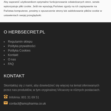
Aby zapewnić użytkownikom optymalne funkcjonowanie odwiedzanych stron, serwis
wykorzystuje pliki cookie. Jeśli nie wyrażają Państwo zgody na ich zapisywanie na
Państwa komputerze, prosimy o opuszczenie strony lub zablokowanie plików cookie w
ustawieniach swojej przeglądarki.
O HERBSECRET.PL
Regulamin sklepu
Polityka prywatności
Polityka Cookies
Kontakt
O nas
FAQ
KONTAKT
Skontaktuj się z nami, aby dowiedzieć się więcej na temat oferowanych
przez nas produktów, w tym oryginalnej Vilcacory w różnych postaciach.
Infolinia: 801 31 69 51
contact@amcpharma.co.uk