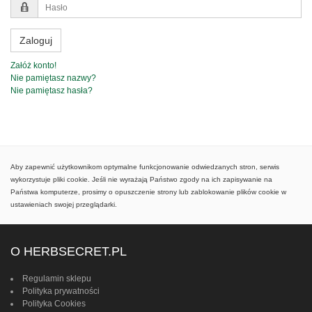
Hasło
Zaloguj
Załóż konto!
Nie pamiętasz nazwy?
Nie pamiętasz hasła?
Aby zapewnić użytkownikom optymalne funkcjonowanie odwiedzanych stron, serwis
wykorzystuje pliki cookie. Jeśli nie wyrażają Państwo zgody na ich zapisywanie na
Państwa komputerze, prosimy o opuszczenie strony lub zablokowanie plików cookie w
ustawieniach swojej przeglądarki.
O HERBSECRET.PL
Regulamin sklepu
Polityka prywatności
Polityka Cookies