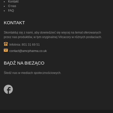
Kontakt
O nas
FAQ
KONTAKT
Skontaktuj się z nami, aby dowiedzieć się więcej na temat oferowanych
przez nas produktów, w tym oryginalnej Vilcacory w różnych postaciach.
Infolinia: 801 31 69 51
contact@amcpharma.co.uk
BĄDŹ NA BIEŻĄCO
Śledź nas w mediach społecznościowych.
Follow
us
on
Facebook